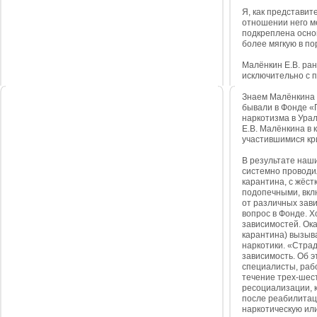
Я, как представит
отношении него м
подкреплена осно
более мягкую в по
Малёнкин Е.В. ран
исключительно с 
Знаем Малёнкина 
бывали в Фонде «
наркотизма в Урал
Е.В. Малёнкина в
участившимися кр
В результате наш
системно проводи
карантина, с жёс
подопечными, вкл
от различных зави
вопрос в Фонде. Х
зависимостей. Ок
карантина) вызыв
наркотики. «Стра
зависимость. Об э
специалисты, раб
течение трех-шест
ресоциализации, 
после реабилитаци
наркотическую или