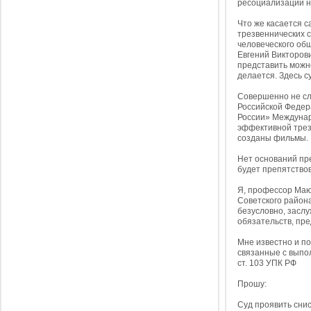
ресоциализации н
Что же касается с
трезвеннических 
человеческого общ
Евгений Викторови
представить можно
делается. Здесь с
Совершенно не слу
Российской Федер
России» Междунаро
эффективной трез
созданы фильмы.
Нет оснований пре
будет препятство
Я, профессор Маю
Советского района
безусловно, засл
обязательств, пре
Мне известно и п
связанные с выпо
ст. 103 УПК РФ
Прошу:
Суд проявить снис