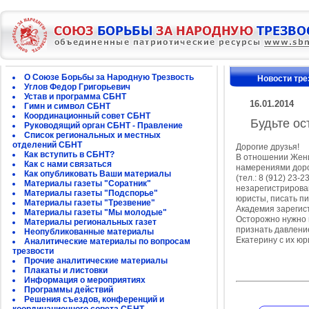
О Союзе Борьбы за Народную Трезвость
Новости тре
Углов Федор Григорьевич
Устав и программа СБНТ
16.01.2014
Гимн и символ СБНТ
Координационный совет СБНТ
Будьте ос
Руководящий орган СБНТ - Правление
Список региональных и местных
отделений СБНТ
Дорогие друзья!
Как вступить в СБНТ?
В отношении Жени
Как с нами связаться
намерениями доро
Как опубликовать Ваши материалы
(тел.: 8 (912) 23-2
Материалы газеты "Соратник"
незарегистрирован
Материалы газеты "Подспорье"
юристы, писать пи
Материалы газеты "Трезвение"
Академия зарегис
Материалы газеты "Мы молодые"
Осторожно нужно п
Материалы региональных газет
признать давление
Неопубликованные материалы
Екатерину с их юр
Аналитические материалы по вопросам
трезвости
Прочие аналитические материалы
Плакаты и листовки
Информация о мероприятиях
Программы действий
Решения съездов, конференций и