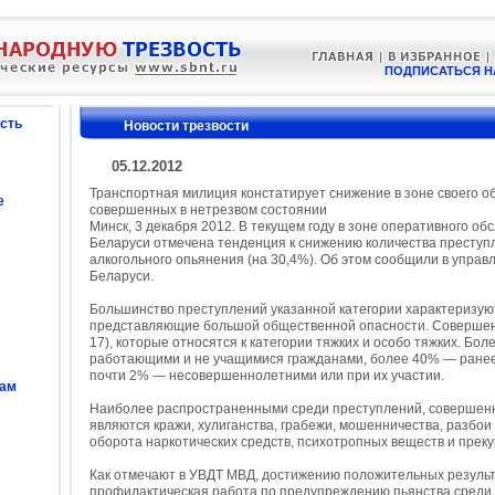
ПОДПИСАТЬСЯ Н
сть
Новости трезвости
05.12.2012
Транспортная милиция констатирует снижение в зоне своего о
е
совершенных в нетрезвом состоянии
Минск, 3 декабря 2012. В текущем году в зоне оперативного о
Беларуси отмечена тенденция к снижению количества преступ
алкогольного опьянения (на 30,4%). Об этом сообщили в упра
Беларуси.
Большинство преступлений указанной категории характеризуют
представляющие большой общественной опасности. Совершено
17), которые относятся к категории тяжких и особо тяжких. Б
работающими и не учащимися гражданами, более 40% — ранее
почти 2% — несовершеннолетними или при их участии.
сам
Наиболее распространенными среди преступлений, совершенны
являются кражи, хулиганства, грабежи, мошенничества, разбои
оборота наркотических средств, психотропных веществ и преку
Как отмечают в УВДТ МВД, достижению положительных резуль
профилактическая работа по предупреждению пьянства среди