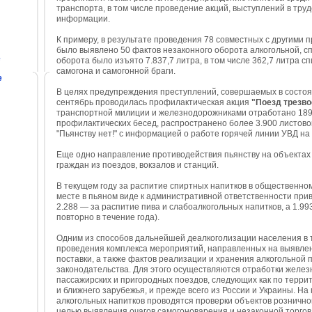
транспорта, в том числе проведение акций, выступлений в тру
информации.
К примеру, в результате проведения 78 совместных с другими
было выявлено 50 фактов незаконного оборота алкогольной, с
е
оборота было изъято 7.837,7 литра, в том числе 362,7 литра 
самогона и самогонной браги.
е
В целях предупреждения преступлений, совершаемых в состоян
сентябрь проводилась профилактическая акция
"Поезд трезво
транспортной милиции и железнодорожниками отработано 189
профилактических бесед, распространено более 3.900 листово
"Пьянству нет!" с информацией о работе горячей линии УВД на
Еще одно направление противодействия пьянству на объектах
граждан из поездов, вокзалов и станций.
В текущем году за распитие спиртных напитков в общественно
месте в пьяном виде к административной ответственности прив
2.288 — за распитие пива и слабоалкогольных напитков, а 1.993
повторно в течение года).
Одним из способов дальнейшей деалкоголизации населения в
проведения комплекса мероприятий, направленных на выявлен
поставки, а также фактов реализации и хранения алкогольной
законодательства. Для этого осуществляются отработки желез
пассажирских и пригородных поездов, следующих как по террито
и ближнего зарубежья, и прежде всего из России и Украины. Н
алкогольных напитков проводятся проверки объектов рознично
целью выявления очагов самогоноварения и незаконной торго