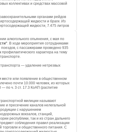
довых коллективах и средствах массовой
 правоохранительными органами рейдов
пиртосодержащей жидкости и браги. Из
спиртосодержащей жидкости, 7.475 литров
ии алкогольного опьянения, с мая по
сти"
. В ходе мероприятия сотрудниками
 поездов, с пассажирами проведено 935
к профилактического характера на тему
 транспорте.
 транспорта — удаление нетрезвых
м месте или появление в общественном
лечено почти 10.000 человек, из которых
 — по ч. 3 ст. 17.3 КоАП (распитие
 транспортной милиции называют
ие и пресечение каналов нелегальной
 продукции с нарушением
нодорожных вокзалов, станций,
рии республики, так и из стран дальнего
а предмет соблюдения правил реализации
й торговли и общественного питания. С
вли спиртосодержащей жидкостью