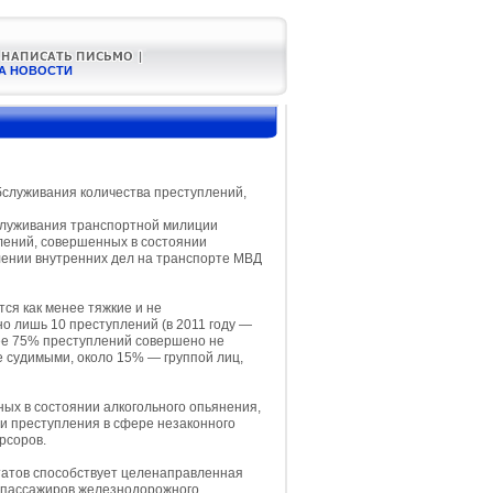
А НОВОСТИ
бслуживания количества преступлений,
бслуживания транспортной милиции
лений, совершенных в состоянии
влении внутренних дел на транспорте МВД
ся как менее тяжкие и не
 лишь 10 преступлений (в 2011 году —
олее 75% преступлений совершено не
 судимыми, около 15% — группой лиц,
х в состоянии алкогольного опьянения,
 и преступления в сфере незаконного
рсоров.
татов способствует целенаправленная
 пассажиров железнодорожного