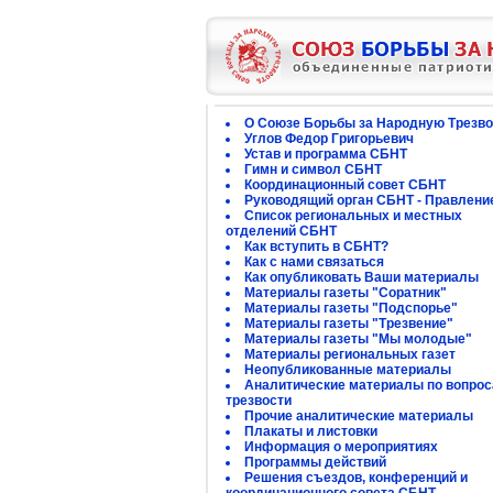
О Союзе Борьбы за Народную Трезво
Углов Федор Григорьевич
Устав и программа СБНТ
Гимн и символ СБНТ
Координационный совет СБНТ
Руководящий орган СБНТ - Правлени
Список региональных и местных
отделений СБНТ
Как вступить в СБНТ?
Как с нами связаться
Как опубликовать Ваши материалы
Материалы газеты "Соратник"
Материалы газеты "Подспорье"
Материалы газеты "Трезвение"
Материалы газеты "Мы молодые"
Материалы региональных газет
Неопубликованные материалы
Аналитические материалы по вопро
трезвости
Прочие аналитические материалы
Плакаты и листовки
Информация о мероприятиях
Программы действий
Решения съездов, конференций и