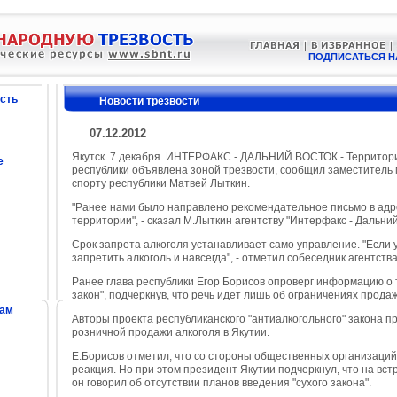
ПОДПИСАТЬСЯ Н
сть
Новости трезвости
07.12.2012
Якутск. 7 декабря. ИНТЕРФАКС - ДАЛЬНИЙ ВОСТОК - Территор
е
республики объявлена зоной трезвости, сообщил заместитель
спорту республики Матвей Лыткин.
"Ранее нами было направлено рекомендательное письмо в адре
территории", - сказал М.Лыткин агентству "Интерфакс - Дальний
Срок запрета алкоголя устанавливает само управление. "Если у
запретить алкоголь и навсегда", - отметил собеседник агентства
Ранее глава республики Егор Борисов опроверг информацию о то
закон", подчеркнув, что речь идет лишь об ограничениях прода
сам
Авторы проекта республиканского "антиалкогольного" закона п
розничной продажи алкоголя в Якутии.
Е.Борисов отметил, что со стороны общественных организаций
реакция. Но при этом президент Якутии подчеркнул, что на вс
он говорил об отсутствии планов введения "сухого закона".