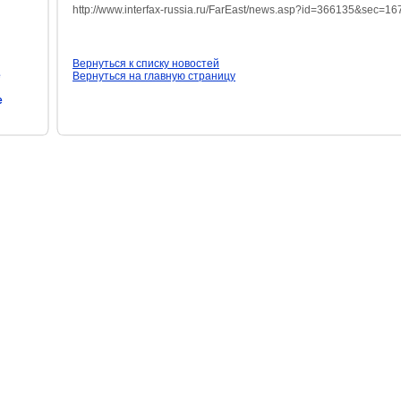
http://www.interfax-russia.ru/FarEast/news.asp?id=366135&sec=16
Вернуться к списку новостей
е
Вернуться на главную страницу
е