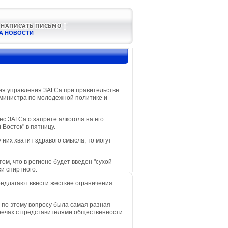
А НОВОСТИ
ия управления ЗАГСа при правительстве
 министра по молодежной политике и
с ЗАГСа о запрете алкоголя на его
 Восток" в пятницу.
 них хватит здравого смысла, то могут
.
м, что в регионе будет введен "сухой
жи спиртного.
редлагают ввести жесткие ограничения
 по этому вопросу была самая разная
тречах с представителями общественности