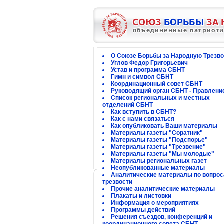
О Союзе Борьбы за Народную Трезво
Углов Федор Григорьевич
Устав и программа СБНТ
Гимн и символ СБНТ
Координационный совет СБНТ
Руководящий орган СБНТ - Правлени
Список региональных и местных
отделений СБНТ
Как вступить в СБНТ?
Как с нами связаться
Как опубликовать Ваши материалы
Материалы газеты "Соратник"
Материалы газеты "Подспорье"
Материалы газеты "Трезвение"
Материалы газеты "Мы молодые"
Материалы региональных газет
Неопубликованные материалы
Аналитические материалы по вопро
трезвости
Прочие аналитические материалы
Плакаты и листовки
Информация о мероприятиях
Программы действий
Решения съездов, конференций и