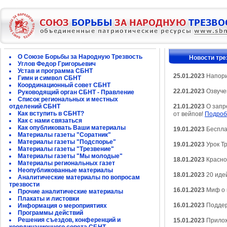
О Союзе Борьбы за Народную Трезвость
Новости тре
Углов Федор Григорьевич
Устав и программа СБНТ
25.01.2023
Напори
Гимн и символ СБНТ
Координационный совет СБНТ
22.01.2023
Озвучен
Руководящий орган СБНТ - Правление
Список региональных и местных
отделений СБНТ
21.01.2023
О запр
Как вступить в СБНТ?
от вейпов!
Подроб
Как с нами связаться
Как опубликовать Ваши материалы
19.01.2023
Беспла
Материалы газеты "Соратник"
Материалы газеты "Подспорье"
19.01.2023
Урок Т
Материалы газеты "Трезвение"
Материалы газеты "Мы молодые"
18.01.2023
Красно
Материалы региональных газет
Неопубликованные материалы
18.01.2023
20 иде
Аналитические материалы по вопросам
трезвости
16.01.2023
Миф о п
Прочие аналитические материалы
Плакаты и листовки
16.01.2023
Поддер
Информация о мероприятиях
Программы действий
Решения съездов, конференций и
15.01.2023
Прилож