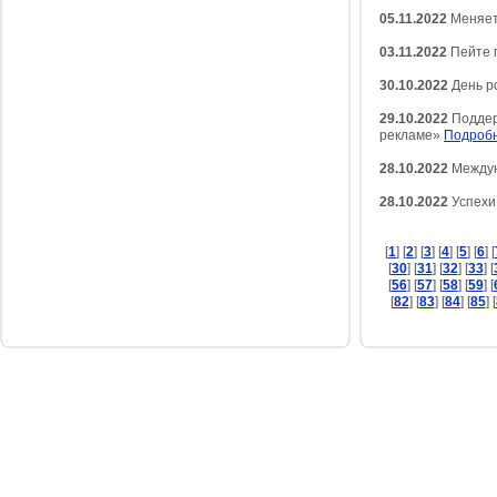
05.11.2022
Меняет
03.11.2022
Пейте п
30.10.2022
День р
29.10.2022
Поддер
рекламе»
Подроб
28.10.2022
Междун
28.10.2022
Успехи 
[
1
] [
2
] [
3
] [
4
] [
5
] [
6
] [
[
30
] [
31
] [
32
] [
33
] [
[
56
] [
57
] [
58
] [
59
] [
[
82
] [
83
] [
84
] [
85
] [