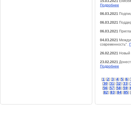
15.03.2021
Енисей
Подробнее
06.03.2021
Подпиш
06.03.2021
Поддер
06.03.2021
Пригла
04.03.2021
Междуна
современность" .
26.02.2021
Новый 
23.02.2021
Донести
Подробнее
[
1
] [
2
] [
3
] [
4
] [
5
] [
6
] [
[
30
] [
31
] [
32
] [
33
] [
[
56
] [
57
] [
58
] [
59
] [
[
82
] [
83
] [
84
] [
85
] [