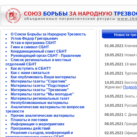
О Союзе Борьбы за Народную Трезвость
Новости тре
Углов Федор Григорьевич
Устав и программа СБНТ
01.06.2021
Ключев
Гимн и символ СБНТ
Координационный совет СБНТ
19.05.2021
Новая к
Руководящий орган СБНТ - Правление
Список региональных и местных
отделений СБНТ
19.05.2021
18 мая
Как вступить в СБНТ?
Как с нами связаться
16.05.2021
Тургояк
Как опубликовать Ваши материалы
Материалы газеты "Соратник"
14.05.2021
Беспла
Материалы газеты "Подспорье"
Ждем вас!
Подроб
Материалы газеты "Трезвение"
Материалы газеты "Мы молодые"
14.05.2021
Знать, 
Материалы региональных газет
Неопубликованные материалы
14.05.2021
Русски
Аналитические материалы по вопросам
трезвости
08.05.2021
С Днем
Прочие аналитические материалы
Плакаты и листовки
08.05.2021
Гранди
Информация о мероприятиях
Программы действий
Решения съездов, конференций и
02.05.2021
Официа