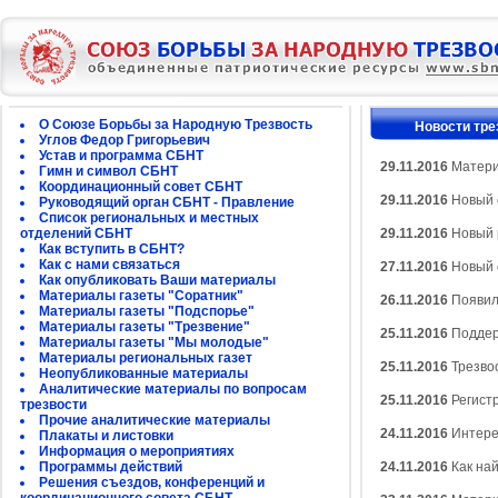
О Союзе Борьбы за Народную Трезвость
Новости тре
Углов Федор Григорьевич
Устав и программа СБНТ
29.11.2016
Матери
Гимн и символ СБНТ
Координационный совет СБНТ
29.11.2016
Новый 
Руководящий орган СБНТ - Правление
Список региональных и местных
отделений СБНТ
29.11.2016
Новый 
Как вступить в СБНТ?
Как с нами связаться
27.11.2016
Новый с
Как опубликовать Ваши материалы
Материалы газеты "Соратник"
26.11.2016
Появилс
Материалы газеты "Подспорье"
Материалы газеты "Трезвение"
25.11.2016
Поддер
Материалы газеты "Мы молодые"
Материалы региональных газет
25.11.2016
Трезво
Неопубликованные материалы
Аналитические материалы по вопросам
25.11.2016
Регист
трезвости
Прочие аналитические материалы
24.11.2016
Интере
Плакаты и листовки
Информация о мероприятиях
Программы действий
24.11.2016
Как на
Решения съездов, конференций и