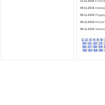
11.11.2016
В Росси
09.11.2016
Алкома
09.11.2016
Поддер
08.11.2016
Росси
08.11.2016
Заказн
[
1
] [
2
] [
3
] [
4
] [
5
] [
6
] [
[
30
] [
31
] [
32
] [
33
] [
[
56
] [
57
] [
58
] [
59
] [
[
82
] [
83
] [
84
] [
85
] [