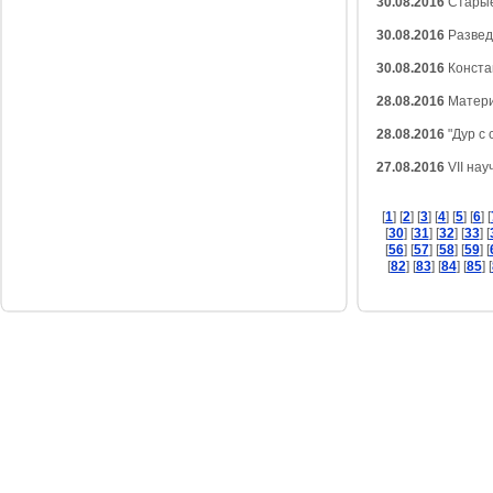
30.08.2016
Старые
30.08.2016
Развед
30.08.2016
Конста
28.08.2016
Матери
28.08.2016
"Дур с 
27.08.2016
VII нау
[
1
] [
2
] [
3
] [
4
] [
5
] [
6
] [
[
30
] [
31
] [
32
] [
33
] [
[
56
] [
57
] [
58
] [
59
] [
[
82
] [
83
] [
84
] [
85
] [