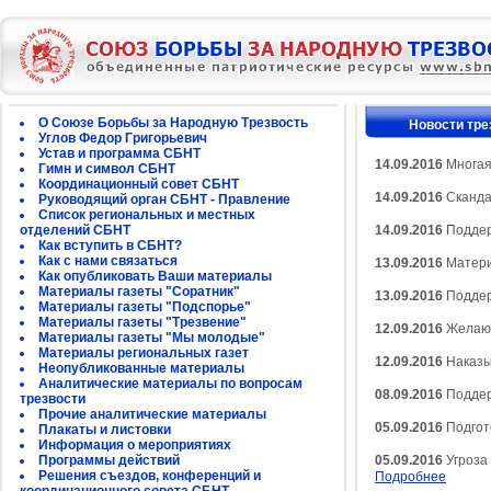
О Союзе Борьбы за Народную Трезвость
Новости тре
Углов Федор Григорьевич
Устав и программа СБНТ
14.09.2016
Многая
Гимн и символ СБНТ
Координационный совет СБНТ
14.09.2016
Сканда
Руководящий орган СБНТ - Правление
Список региональных и местных
отделений СБНТ
14.09.2016
Поддер
Как вступить в СБНТ?
Как с нами связаться
13.09.2016
Матери
Как опубликовать Ваши материалы
Материалы газеты "Соратник"
13.09.2016
Поддер
Материалы газеты "Подспорье"
Материалы газеты "Трезвение"
12.09.2016
Желающ
Материалы газеты "Мы молодые"
Материалы региональных газет
12.09.2016
Наказы
Неопубликованные материалы
Аналитические материалы по вопросам
08.09.2016
Поддер
трезвости
Прочие аналитические материалы
05.09.2016
Подгото
Плакаты и листовки
Информация о мероприятиях
Программы действий
05.09.2016
Угроза 
Решения съездов, конференций и
Подробнее