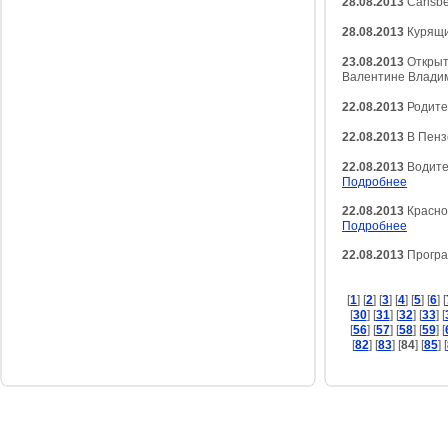
28.08.2013
Carlsbe
28.08.2013
Курящи
23.08.2013
Открыт
Валентине Влади
22.08.2013
Родите
22.08.2013
В Пенз
22.08.2013
Водите
Подробнее
22.08.2013
Красноя
Подробнее
22.08.2013
Програ
[
1
] [
2
] [
3
] [
4
] [
5
] [
6
] [
[
30
] [
31
] [
32
] [
33
] [
[
56
] [
57
] [
58
] [
59
] [
[
82
] [
83
] [
84
] [
85
] [