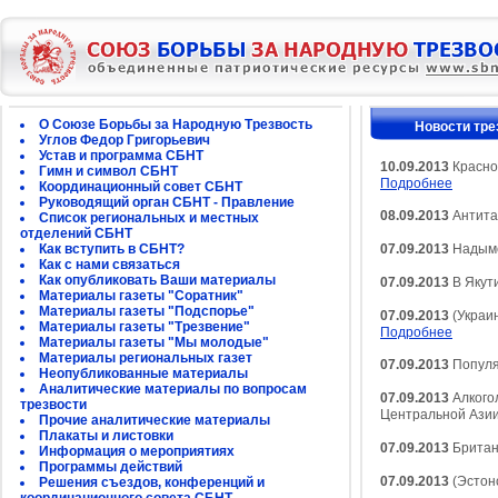
О Союзе Борьбы за Народную Трезвость
Новости тре
Углов Федор Григорьевич
Устав и программа СБНТ
10.09.2013
Красно
Гимн и символ СБНТ
Подробнее
Координационный совет СБНТ
Руководящий орган СБНТ - Правление
08.09.2013
Антита
Список региональных и местных
отделений СБНТ
Как вступить в СБНТ?
07.09.2013
Надымс
Как с нами связаться
Как опубликовать Ваши материалы
07.09.2013
В Якут
Материалы газеты "Соратник"
Материалы газеты "Подспорье"
07.09.2013
(Украи
Материалы газеты "Трезвение"
Подробнее
Материалы газеты "Мы молодые"
Материалы региональных газет
07.09.2013
Популя
Неопубликованные материалы
Аналитические материалы по вопросам
07.09.2013
Алкого
трезвости
Центральной Ази
Прочие аналитические материалы
Плакаты и листовки
07.09.2013
Британ
Информация о мероприятиях
Программы действий
07.09.2013
(Эстонс
Решения съездов, конференций и