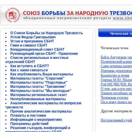
О Союзе Борьбы за Народную Трезвость
Чеченская т
Углов Федор Григорьевич
Устав и программа СБНТ
Гимн и символ СБНТ
Чеченская тема
Координационный совет СБНТ
Руководящий орган СБНТ - Правление
Бой в Аргунском ущ
Список региональных и местных
Политический аспект
отделений СБНТ
Как вступить в СБНТ?
Сами чеченцы шепнул
Как с нами связаться
Причины депортирова
Как опубликовать Ваши материалы
Казачество и чечня
Материалы газеты "Соратник"
Генерал М.Ю. Мало
Материалы газеты "Подспорье"
Рой МЕДВЕДЕВ: Войн
Материалы газеты "Трезвение"
О том, как и кто ра
Материалы газеты "Мы молодые"
Памяти погибших пр
Материалы региональных газет
Чеченская рулетка
Неопубликованные материалы
Он в атаку пошел по
Аналитические материалы по вопросам
трезвости
Другие материал
Прочие аналитические материалы
Плакаты и листовки
Информация о мероприятиях
Несломленный судь
Программы действий
Решения съездов, конференций и