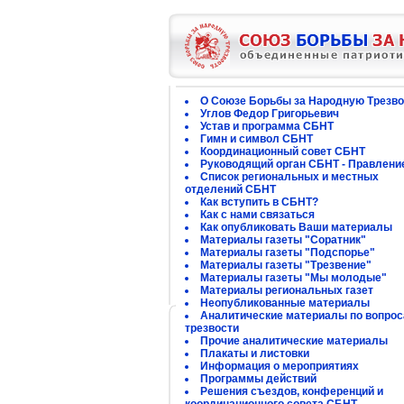
О Союзе Борьбы за Народную Трезво
Углов Федор Григорьевич
Устав и программа СБНТ
Гимн и символ СБНТ
Координационный совет СБНТ
Руководящий орган СБНТ - Правлени
Список региональных и местных
отделений СБНТ
Как вступить в СБНТ?
Как с нами связаться
Как опубликовать Ваши материалы
Материалы газеты "Соратник"
Материалы газеты "Подспорье"
Материалы газеты "Трезвение"
Материалы газеты "Мы молодые"
Материалы региональных газет
Неопубликованные материалы
Аналитические материалы по вопро
трезвости
Прочие аналитические материалы
Плакаты и листовки
Информация о мероприятиях
Программы действий
Решения съездов, конференций и