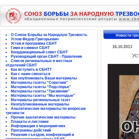
О Союзе Борьбы за Народную Трезвость
Новости тре
Углов Федор Григорьевич
Устав и программа СБНТ
16.10.2013
Гимн и символ СБНТ
Координационный совет СБНТ
Ус
Руководящий орган СБНТ - Правление
Список региональных и местных
отделений СБНТ
Как вступить в СБНТ?
Как с нами связаться
Как опубликовать Ваши материалы
Материалы газеты "Соратник"
Материалы газеты "Подспорье"
Материалы газеты "Трезвение"
Материалы газеты "Мы молодые"
Материалы региональных газет
Неопубликованные материалы
Аналитические материалы по вопросам
трезвости
Прочие аналитические материалы
Плакаты и листовки
Информация о мероприятиях
Программы действий
Решения съездов, конференций и