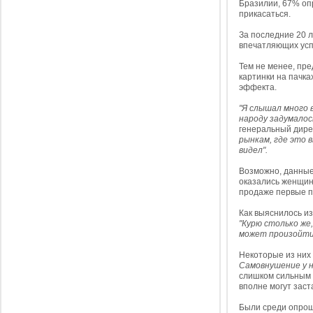
Бразилии, 67% оп
прикасаться.
За последние 20 л
впечатляющих успе
Тем не менее, пр
картинки на пачка
эффекта.
"Я слышал много 
народу задумалос
генеральный дире
рынкам, где это 
видел".
Возможно, данные
оказались женщины
продаже первые п
Как выяснилось и
"Курю столько же
может произойти
Некоторые из них
Самовнушение у 
слишком сильным 
вполне могут заст
Были среди опрош