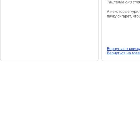
Таиланде они стра
А некоторые кури
пачку сигарет, чт
Вернуться к списк
Вернуться на гла