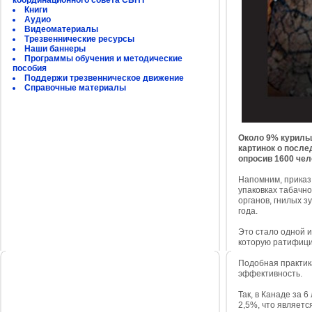
координационного совета СБНТ
Книги
Аудио
Видеоматериалы
Трезвеннические ресурсы
Наши баннеры
Программы обучения и методические
пособия
Поддержи трезвенническое движение
Справочные материалы
Около 9% куриль
картинок о после
опросив 1600 чел
Напомним, приказ
упаковках табачн
органов, гнилых з
года.
Это стало одной 
которую ратифици
Подобная практика
эффективность.
Так, в Канаде за 
2,5%, что являетс