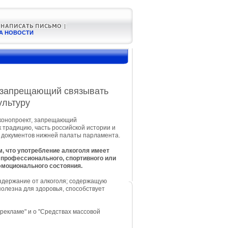
А НОВОСТИ
, запрещающий связывать
ультуру
аконопроект, запрещающий
 традицию, часть российской истории и
е документов нижней палаты парламента.
м, что употребление алкоголя имеет
 профессионального, спортивного или
эмоционального состояния.
держание от алкоголя; содержащую
полезна для здоровья, способствует
рекламе" и о "Средствах массовой