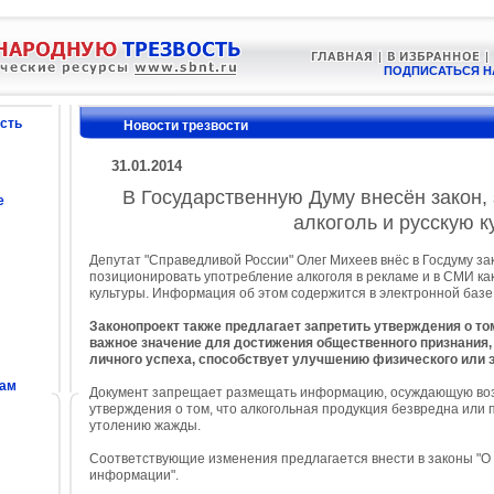
ПОДПИСАТЬСЯ Н
сть
Новости трезвости
31.01.2014
В Государственную Думу внесён закон
е
алкоголь и русскую к
Депутат "Справедливой России" Олег Михеев внёс в Госдуму з
позиционировать употребление алкоголя в рекламе и в СМИ как
культуры. Информация об этом содержится в электронной баз
Законопроект также предлагает запретить утверждения о то
важное значение для достижения общественного признания,
личного успеха, способствует улучшению физического или 
сам
Документ запрещает размещать информацию, осуждающую воз
утверждения о том, что алкогольная продукция безвредна или 
утолению жажды.
Соответствующие изменения предлагается внести в законы "О 
информации".