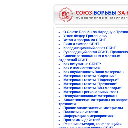
О Союзе Борьбы за Народную Трезво
Углов Федор Григорьевич
Устав и программа СБНТ
Гимн и символ СБНТ
Координационный совет СБНТ
Руководящий орган СБНТ - Правлени
Список региональных и местных
отделений СБНТ
Как вступить в СБНТ?
Как с нами связаться
Как опубликовать Ваши материалы
Материалы газеты "Соратник"
Материалы газеты "Подспорье"
Материалы газеты "Трезвение"
Материалы газеты "Мы молодые"
Материалы региональных газет
Неопубликованные материалы
Аналитические материалы по вопро
трезвости
Прочие аналитические материалы
Плакаты и листовки
Информация о мероприятиях
Программы действий
Решения съездов, конференций и