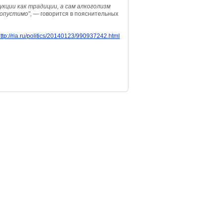
кции как традиции, а сам алкоголизм
допустимо"
, — говорится в пояснительных
ttp://ria.ru/politics/20140123/990937242.html