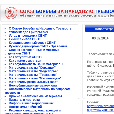
О Союзе Борьбы за Народную Трезвость
Новости тре
Углов Федор Григорьевич
Устав и программа СБНТ
09.02.2014
Гимн и символ СБНТ
Координационный совет СБНТ
Руководящий орган СБНТ - Правление
Список региональных и местных
отделений СБНТ
Телекомпания ВГТ
Как вступить в СБНТ?
Как с нами связаться
По словам главног
Как опубликовать Ваши материалы
гибнет 6 человек.
Материалы газеты "Соратник"
Материалы газеты "Подспорье"
Табак - страшное
Материалы газеты "Трезвение"
для славян: никако
Материалы газеты "Мы молодые"
славяне вымрут с
Материалы региональных газет
Неопубликованные материалы
Известный америк
Аналитические материалы по вопросам
куривший "Мальбор
трезвости
сограждан расстат
Прочие аналитические материалы
Плакаты и листовки
Ссылки:
Информация о мероприятиях
http://russia.tv/br
Программы действий
http://www.youtube
Решения съездов, конференций и