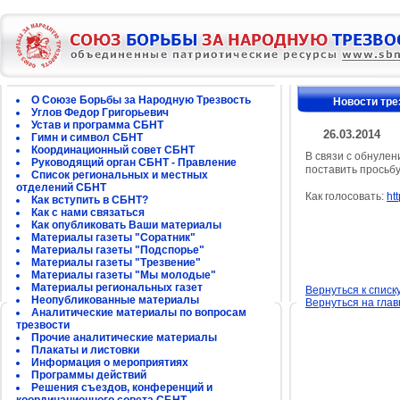
О Союзе Борьбы за Народную Трезвость
Новости тре
Углов Федор Григорьевич
Устав и программа СБНТ
26.03.2014
Гимн и символ СБНТ
Координационный совет СБНТ
В связи с обнулен
Руководящий орган СБНТ - Правление
поставить просьб
Список региональных и местных
отделений СБНТ
Как голосовать:
ht
Как вступить в СБНТ?
Как с нами связаться
Как опубликовать Ваши материалы
Материалы газеты "Соратник"
Материалы газеты "Подспорье"
Материалы газеты "Трезвение"
Материалы газеты "Мы молодые"
Материалы региональных газет
Вернуться к списк
Неопубликованные материалы
Вернуться на гла
Аналитические материалы по вопросам
трезвости
Прочие аналитические материалы
Плакаты и листовки
Информация о мероприятиях
Программы действий
Решения съездов, конференций и