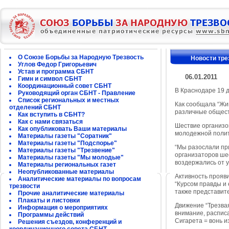
О Союзе Борьбы за Народную Трезвость
Новости тре
Углов Федор Григорьевич
Устав и программа СБНТ
06.01.2011
Гимн и символ СБНТ
Координационный совет СБНТ
В Краснодаре 19 
Руководящий орган СБНТ - Правление
Список региональных и местных
Как сообщала “Жи
отделений СБНТ
различные общест
Как вступить в СБНТ?
Как с нами связаться
Шествие организо
Как опубликовать Ваши материалы
молодежной полит
Материалы газеты "Соратник"
Материалы газеты "Подспорье"
“Мы разослали пр
Материалы газеты "Трезвение"
организаторов ше
Материалы газеты "Мы молодые"
воздержались от у
Материалы региональных газет
Неопубликованные материалы
Активность прояв
Аналитические материалы по вопросам
“Курсом правды и 
трезвости
также представите
Прочие аналитические материалы
Плакаты и листовки
Движение “Трезвая
Информация о мероприятиях
внимание, расписа
Программы действий
Сигарета = вонь из
Решения съездов, конференций и