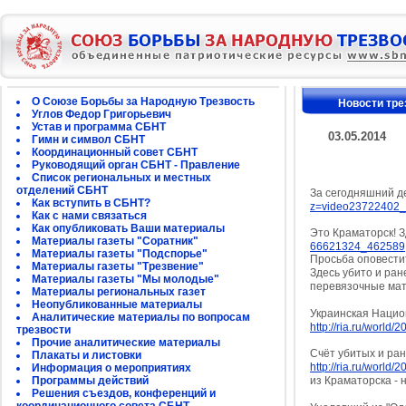
О Союзе Борьбы за Народную Трезвость
Новости тре
Углов Федор Григорьевич
Устав и программа СБНТ
03.05.2014
Гимн и символ СБНТ
Координационный совет СБНТ
Руководящий орган СБНТ - Правление
Список региональных и местных
отделений СБНТ
За сегодняшний де
Как вступить в СБНТ?
z=video23722402
Как с нами связаться
Как опубликовать Ваши материалы
Это Краматорск! 
Материалы газеты "Соратник"
66621324_462589
Материалы газеты "Подспорье"
Просьба оповестит
Материалы газеты "Трезвение"
Здесь убито и ран
Материалы газеты "Мы молодые"
перевязочные мат
Материалы региональных газет
Неопубликованные материалы
Украинская Нацио
Аналитические материалы по вопросам
http://ria.ru/worl
трезвости
Прочие аналитические материалы
Счёт убитых и ран
Плакаты и листовки
http://ria.ru/worl
Информация о мероприятиях
Программы действий
из Краматорска - 
Решения съездов, конференций и