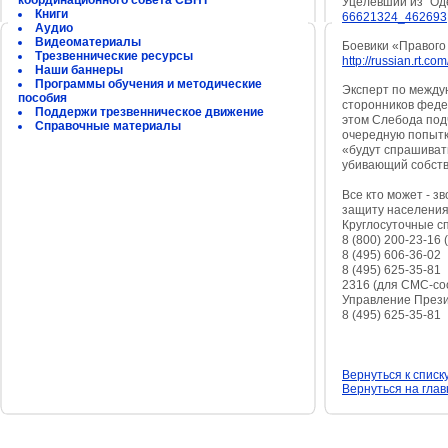
координационного совета СБНТ
Уцелевший из "Оде
Книги
66621324_462693
Аудио
Видеоматериалы
Боевики «Правого 
Трезвеннические ресурсы
http://russian.rt.co
Наши баннеры
Программы обучения и методические
Эксперт по между
пособия
сторонников феде
Поддержи трезвенническое движение
этом Слебода под
Справочные материалы
очередную попытку
«будут спрашивать
убивающий собств
Все кто может - 
защиту населения
Круглосуточные с
8 (800) 200-23-16
8 (495) 606-36-02
8 (495) 625-35-81
2316 (для СМС-со
Управление Прези
8 (495) 625-35-81
Вернуться к списк
Вернуться на гла