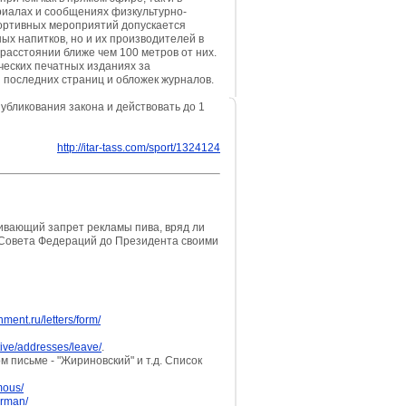
риалах и сообщениях физкультурно-
ортивных мероприятий допускается
ых напитков, но и их производителей в
расстоянии ближе чем 100 метров от них.
ческих печатных изданиях за
и последних страниц и обложек журналов.
убликования закона и действовать до 1
http://itar-tass.com/sport/1324124
ивающий запрет рекламы пива, вряд ли
, Совета Федераций до Президента своими
nment.ru/letters/form/
tive/addresses/leave/
.
м письме - "Жириновский" и т.д. Список
mous/
irman/