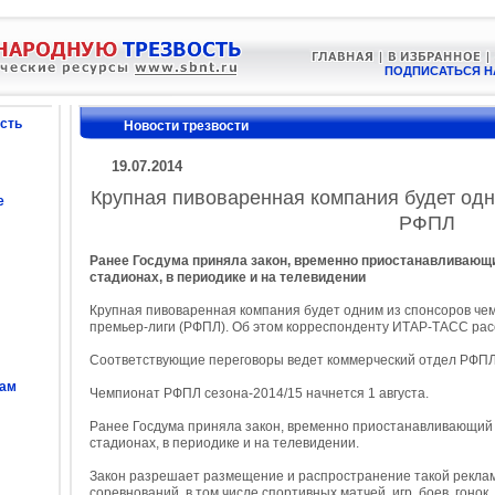
ПОДПИСАТЬСЯ Н
сть
Новости трезвости
19.07.2014
Крупная пивоваренная компания будет одн
е
РФПЛ
Ранее Госдума приняла закон, временно приостанавливающи
стадионах, в периодике и на телевидении
Крупная пивоваренная компания будет одним из спонсоров че
премьер-лиги (РФПЛ). Об этом корреспонденту ИТАР-ТАСС расс
Соответствующие переговоры ведет коммерческий отдел РФПЛ
сам
Чемпионат РФПЛ сезона-2014/15 начнется 1 августа.
Ранее Госдума приняла закон, временно приостанавливающий 
стадионах, в периодике и на телевидении.
Закон разрешает размещение и распространение такой рекла
соревнований, в том числе спортивных матчей, игр, боев, гонок,