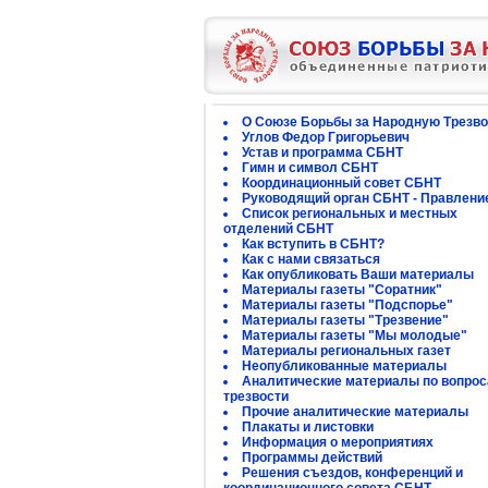
О Союзе Борьбы за Народную Трезво
Углов Федор Григорьевич
Устав и программа СБНТ
Гимн и символ СБНТ
Координационный совет СБНТ
Руководящий орган СБНТ - Правлени
Список региональных и местных
отделений СБНТ
Как вступить в СБНТ?
Как с нами связаться
Как опубликовать Ваши материалы
Материалы газеты "Соратник"
Материалы газеты "Подспорье"
Материалы газеты "Трезвение"
Материалы газеты "Мы молодые"
Материалы региональных газет
Неопубликованные материалы
Аналитические материалы по вопро
трезвости
Прочие аналитические материалы
Плакаты и листовки
Информация о мероприятиях
Программы действий
Решения съездов, конференций и