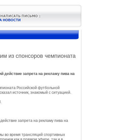
А НОВОСТИ
им из спонсоров чемпионата
й действие запрета на рекламу пива на
мпионата Российской футбольной
казал источник, знакомый с ситуацией.
.
действие запрета на рекламу пива на
мы во время трансляций спортивных
 причем как в прямом эфире, так и в