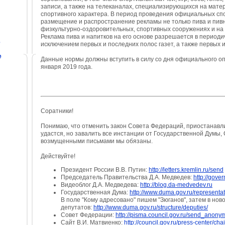
записи, а также на телеканалах, специализирующихся на мате
спортивного характера. В период проведения официальных сп
размещение и распространение рекламы не только пива и пивн
физкультурно-оздоровительных, спортивных сооружениях и на 
Реклама пива и напитков на его основе разрешается в периоди
е
исключением первых и последних полос газет, а также первых 
е
Данные нормы должны вступить в силу со дня официального оп
января 2019 года.
Соратники!
Понимаю, что отменить закон Совета Федераций, приостанавл
удастся, но завалить все инстанции от Государственной Думы
возмущенными письмами мы обязаны.
Действуйте!
Президент России В.В. Путин:
http://letters.kremlin.ru/send
Председатель Правительства Д.А. Медведев:
http://gover
Видеоблог Д.А. Медведева:
http://blog.da-medvedev.ru
Государственная Дума:
http://www.duma.gov.ru/representa
В поле "Кому адресовано" пишем "Зюганов", затем в ново
депутатов:
http://www.duma.gov.ru/structure/deputies/
Совет Федерации:
http://pisma.council.gov.ru/send_anony
Сайт В.И. Матвиенко:
http://council.gov.ru/press-center/cha