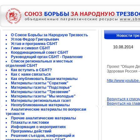
О Союзе Борьбы за Народную Трезвость
Новости тре
Углов Федор Григорьевич
Устав и программа СБНТ
10.08.2014
Гимн и символ СБНТ
Координационный совет СБНТ
Руководящий орган СБНТ - Правление
Список региональных и местных
отделений СБНТ
Проект "Общее Дел
Как вступить в СБНТ?
Здоровая Россия 
Как с нами связаться
Как опубликовать Ваши материалы
http://www.youtub
Материалы газеты "Соратник"
Материалы газеты "Подспорье"
Материалы газеты "Трезвение"
Материалы газеты "Мы молодые"
Вернуться к списк
Материалы региональных газет
Вернуться на гла
Неопубликованные материалы
Аналитические материалы по вопросам
трезвости
Прочие аналитические материалы
Плакаты и листовки
Информация о мероприятиях
Программы действий
Решения съездов, конференций и