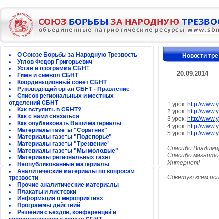
О Союзе Борьбы за Народную Трезвость
Новости тре
Углов Федор Григорьевич
Устав и программа СБНТ
20.09.2014
Гимн и символ СБНТ
Координационный совет СБНТ
Руководящий орган СБНТ - Правление
Список региональных и местных
отделений СБНТ
1 урок:
http://www
Как вступить в СБНТ?
2 урок:
http://www
Как с нами связаться
3 урок:
http://www
Как опубликовать Ваши материалы
4 урок:
http://www
Материалы газеты "Соратник"
5 урок:
http://www
Материалы газеты "Подспорье"
Материалы газеты "Трезвение"
Спасибо Владимир
Материалы газеты "Мы молодые"
Спасибо магнитог
Материалы региональных газет
Интернет!
Неопубликованные материалы
Аналитические материалы по вопросам
Советую всем исп
трезвости
Прочие аналитические материалы
Плакаты и листовки
Информация о мероприятиях
Программы действий
Решения съездов, конференций и