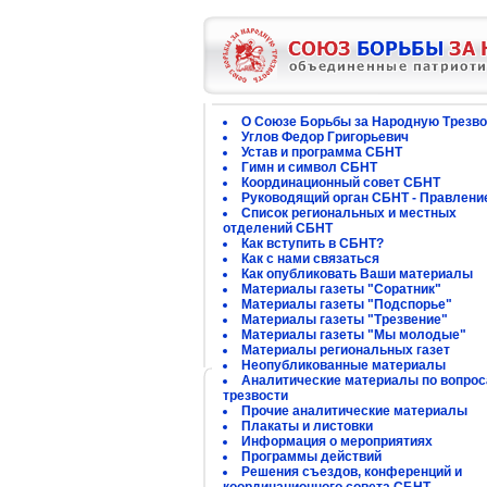
О Союзе Борьбы за Народную Трезво
Углов Федор Григорьевич
Устав и программа СБНТ
Гимн и символ СБНТ
Координационный совет СБНТ
Руководящий орган СБНТ - Правлени
Список региональных и местных
отделений СБНТ
Как вступить в СБНТ?
Как с нами связаться
Как опубликовать Ваши материалы
Материалы газеты "Соратник"
Материалы газеты "Подспорье"
Материалы газеты "Трезвение"
Материалы газеты "Мы молодые"
Материалы региональных газет
Неопубликованные материалы
Аналитические материалы по вопро
трезвости
Прочие аналитические материалы
Плакаты и листовки
Информация о мероприятиях
Программы действий
Решения съездов, конференций и