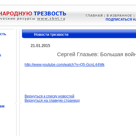
ПОДПИСАТЬСЯ Н
сть
Новости трезвости
21.01.2015
Сергей Глазьев: Большая войн
е
http://www.youtube.com/watch?v=Q5-GcnL44Wk
Вернуться к списку новостей
Вернуться на главную страницу
сам