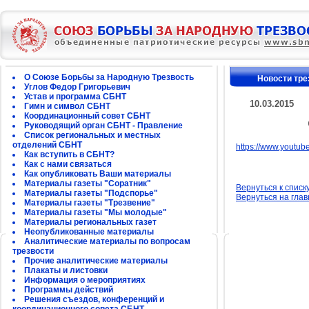
О Союзе Борьбы за Народную Трезвость
Новости тре
Углов Федор Григорьевич
Устав и программа СБНТ
10.03.2015
Гимн и символ СБНТ
Координационный совет СБНТ
Руководящий орган СБНТ - Правление
Список региональных и местных
отделений СБНТ
https://www.yout
Как вступить в СБНТ?
Как с нами связаться
Как опубликовать Ваши материалы
Материалы газеты "Соратник"
Вернуться к списк
Материалы газеты "Подспорье"
Вернуться на гла
Материалы газеты "Трезвение"
Материалы газеты "Мы молодые"
Материалы региональных газет
Неопубликованные материалы
Аналитические материалы по вопросам
трезвости
Прочие аналитические материалы
Плакаты и листовки
Информация о мероприятиях
Программы действий
Решения съездов, конференций и