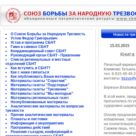
О Союзе Борьбы за Народную Трезвость
Новости тре
Углов Федор Григорьевич
Устав и программа СБНТ
15.03.2015
Гимн и символ СБНТ
Координационный совет СБНТ
Книга
Руководящий орган СБНТ - Правление
Список региональных и местных
отделений СБНТ
Печатный вариант
Как вступить в СБНТ?
Клименко Татьяна
Как с нами связаться
тел. 8-915-49-49-
Как опубликовать Ваши материалы
контакты:
trezvo@
Материалы газеты "Соратник"
Материалы газеты "Подспорье"
Березин Владимир
Материалы газеты "Трезвение"
Материалы газеты "Мы молодые"
В этой книге, пре
Материалы региональных газет
просыпались по ут
Неопубликованные материалы
судорожно шарить 
Аналитические материалы по вопросам
трезвости
Прочие аналитические материалы
Основу предлагае
Плакаты и листовки
избавление, такти
Информация о мероприятиях
на сознательную р
Программы действий
Скажем лишь, что 
Решения съездов, конференций и
незнакомых нам р