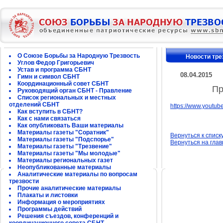
О Союзе Борьбы за Народную Трезвость
Новости тре
Углов Федор Григорьевич
Устав и программа СБНТ
08.04.2015
Гимн и символ СБНТ
Координационный совет СБНТ
Пр
Руководящий орган СБНТ - Правление
Список региональных и местных
отделений СБНТ
https://www.youtu
Как вступить в СБНТ?
Как с нами связаться
Как опубликовать Ваши материалы
Материалы газеты "Соратник"
Вернуться к списк
Материалы газеты "Подспорье"
Вернуться на гла
Материалы газеты "Трезвение"
Материалы газеты "Мы молодые"
Материалы региональных газет
Неопубликованные материалы
Аналитические материалы по вопросам
трезвости
Прочие аналитические материалы
Плакаты и листовки
Информация о мероприятиях
Программы действий
Решения съездов, конференций и