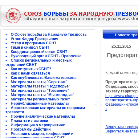
О Союзе Борьбы за Народную Трезвость
Новости тре
Углов Федор Григорьевич
Устав и программа СБНТ
25.11.2015
Гимн и символ СБНТ
Координационный совет СБНТ
Предотврат
Руководящий орган СБНТ - Правление
Список региональных и местных
отделений СБНТ
Как вступить в СБНТ?
Каждый может под
Как с нами связаться
Как опубликовать Ваши материалы
Материалы газеты "Соратник"
Предотвратить уг
Материалы газеты "Подспорье"
Федерации, спос
Материалы газеты "Трезвение"
захвату территор
Материалы газеты "Мы молодые"
https://www.chan
Материалы региональных газет
предотвратить-уг
Неопубликованные материалы
федерации-способ
Аналитические материалы по вопросам
т
трезвости
Прочие аналитические материалы
Плакаты и листовки
Информация о мероприятиях
Вернуться к списк
Программы действий
Вернуться на гла
Решения съездов, конференций и