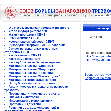
О Союзе Борьбы за Народную Трезвость
Новости тре
Углов Федор Григорьевич
Устав и программа СБНТ
28.11.2015
Гимн и символ СБНТ
Координационный совет СБНТ
Руководящий орган СБНТ - Правление
Список региональных и местных
отделений СБНТ
Почему князь Вл
Как вступить в СБНТ?
https://www.youtu
Как с нами связаться
https://www.youtu
Как опубликовать Ваши материалы
Материалы газеты "Соратник"
Материалы газеты "Подспорье"
Материалы газеты "Трезвение"
Вернуться к списк
Материалы газеты "Мы молодые"
Вернуться на гла
Материалы региональных газет
Неопубликованные материалы
Аналитические материалы по вопросам
трезвости
Прочие аналитические материалы
Плакаты и листовки
Информация о мероприятиях
Программы действий
Решения съездов, конференций и