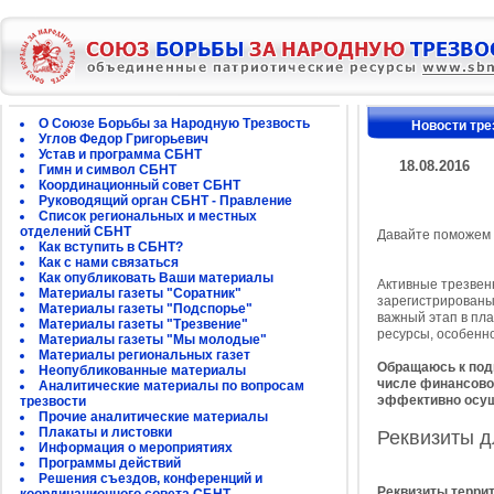
О Союзе Борьбы за Народную Трезвость
Новости тре
Углов Федор Григорьевич
Устав и программа СБНТ
18.08.2016
Гимн и символ СБНТ
Координационный совет СБНТ
Руководящий орган СБНТ - Правление
Список региональных и местных
отделений СБНТ
Давайте поможем 
Как вступить в СБНТ?
Как с нами связаться
Как опубликовать Ваши материалы
Активные трезвен
Материалы газеты "Соратник"
зарегистрированы
Материалы газеты "Подспорье"
важный этап в пл
Материалы газеты "Трезвение"
ресурсы, особенн
Материалы газеты "Мы молодые"
Материалы региональных газет
Обращаюсь к подп
Неопубликованные материалы
числе финансово,
Аналитические материалы по вопросам
эффективно осущ
трезвости
Прочие аналитические материалы
Плакаты и листовки
Реквизиты д
Информация о мероприятиях
Программы действий
Решения съездов, конференций и
Реквизиты терри