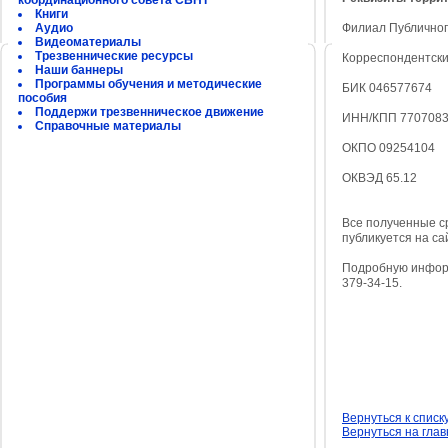
координационного совета СБНТ
Книги
Аудио
Филиал Публичног
Видеоматериалы
Трезвеннические ресурсы
Корреспондентски
Наши баннеры
Программы обучения и методические
БИК 046577674
пособия
Поддержи трезвенническое движение
ИНН/КПП 7707083
Справочные материалы
ОКПО 09254104
ОКВЭД 65.12
Все полученные с
публикуется на с
Подробную информ
379-34-15.
Вернуться к списк
Вернуться на гла