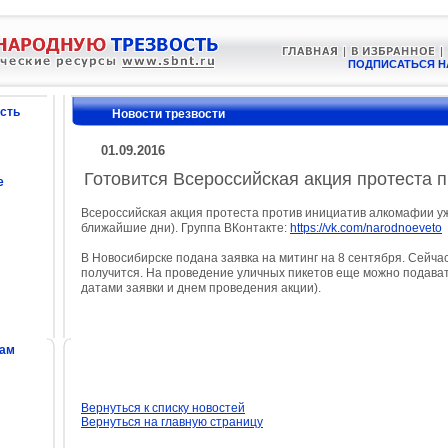
ПОДПИСАТЬСЯ Н
сть
Новости трезвости
01.09.2016
Готовится Всероссийская акция протеста 
е
Всероссийская акция протеста против инициатив алкомафии уже
ближайшие дни). Группа ВКонтакте:
https://vk.com/narodnoeveto
В Новосибирске подана заявка на митинг на 8 сентября. Сейчас
получится. На проведение уличных пикетов еще можно подават
датами заявки и днем проведения акции).
сам
Вернуться к списку новостей
Вернуться на главную страницу