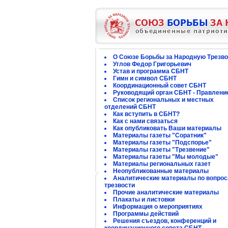
О Союзе Борьбы за Народную Трезво
Углов Федор Григорьевич
Устав и программа СБНТ
Гимн и символ СБНТ
Координационный совет СБНТ
Руководящий орган СБНТ - Правлени
Список региональных и местных
отделений СБНТ
Как вступить в СБНТ?
Как с нами связаться
Как опубликовать Ваши материалы
Материалы газеты "Соратник"
Материалы газеты "Подспорье"
Материалы газеты "Трезвение"
Материалы газеты "Мы молодые"
Материалы региональных газет
Неопубликованные материалы
Аналитические материалы по вопро
трезвости
Прочие аналитические материалы
Плакаты и листовки
Информация о мероприятиях
Программы действий
Решения съездов, конференций и