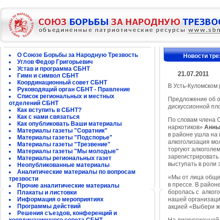
О Союзе Борьбы за Народную Трезвость
Новости тре
Углов Федор Григорьевич
Устав и программа СБНТ
21.07.2011
Гимн и символ СБНТ
Координационный совет СБНТ
В Усть-Куломском 
Руководящий орган СБНТ - Правление
Список региональных и местных
Предложение об ог
отделений СБНТ
дискуссионной пл
Как вступить в СБНТ?
Как с нами связаться
По словам члена 
Как опубликовать Ваши материалы
наркотиков»
Анны
Материалы газеты "Соратник"
в районе ушла на 
Материалы газеты "Подспорье"
алкоголизация мол
Материалы газеты "Трезвение"
торгуют алкоголем
Материалы газеты "Мы молодые"
зарегистрировать 
Материалы региональных газет
выступать в роли 
Неопубликованные материалы
Аналитические материалы по вопросам
«Мы от лица обще
трезвости
в прессе. В район
Прочие аналитические материалы
боролась с алког
Плакаты и листовки
Информация о мероприятиях
нашей организаци
Программы действий
акцией «Выбери ж
Решения съездов, конференций и