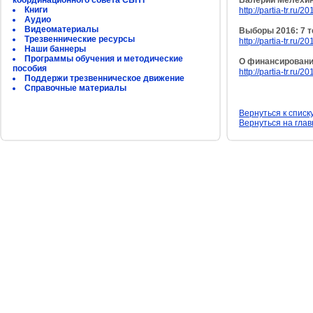
координационного совета СБНТ
Валерий Мелехин:
Книги
http://partia-tr.ru/2
Аудио
Видеоматериалы
Выборы 2016: 7 
Трезвеннические ресурсы
http://partia-tr.ru/
Наши баннеры
Программы обучения и методические
О финансировании
пособия
http://partia-tr.ru/
Поддержи трезвенническое движение
Справочные материалы
Вернуться к списк
Вернуться на гла