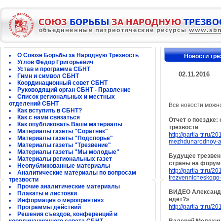
О Союзе Борьбы за Народную Трезвость
Новости тре
Углов Федор Григорьевич
Устав и программа СБНТ
02.11.2016
Гимн и символ СБНТ
Координационный совет СБНТ
Руководящий орган СБНТ - Правление
Список региональных и местных
отделений СБНТ
Все новости можн
Как вступить в СБНТ?
Как с нами связаться
Отчет о поездке:
Как опубликовать Ваши материалы
трезвости
Материалы газеты "Соратник"
http://partia-tr.ru
Материалы газеты "Подспорье"
mezhdunarodnoy-ak
Материалы газеты "Трезвение"
Материалы газеты "Мы молодые"
Будущее трезвен
Материалы региональных газет
страны на форум
Неопубликованные материалы
http://partia-tr.ru
Аналитические материалы по вопросам
trezvennicheskogo-
трезвости
Прочие аналитические материалы
ВИДЕО Александр 
Плакаты и листовки
идёт?»
Информация о мероприятиях
http://partia-tr.ru
Программы действий
Решения съездов, конференций и