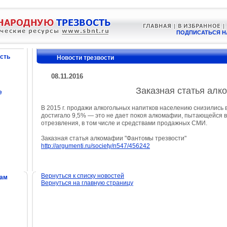
ПОДПИСАТЬСЯ Н
сть
Новости трезвости
08.11.2016
Заказная статья алк
е
В 2015 г. продажи алкогольных напитков населению снизились в
достигало 9,5% — это не дает покоя алкомафии, пытающейся в
отрезвления, в том числе и средствами продажных СМИ.
Заказная статья алкомафии "Фантомы трезвости"
http://argumenti.ru/society/n547/456242
Вернуться к списку новостей
сам
Вернуться на главную страницу