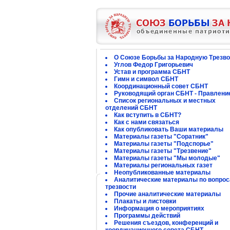
О Союзе Борьбы за Народную Трезво
Углов Федор Григорьевич
Устав и программа СБНТ
Гимн и символ СБНТ
Координационный совет СБНТ
Руководящий орган СБНТ - Правлени
Список региональных и местных
отделений СБНТ
Как вступить в СБНТ?
Как с нами связаться
Как опубликовать Ваши материалы
Материалы газеты "Соратник"
Материалы газеты "Подспорье"
Материалы газеты "Трезвение"
Материалы газеты "Мы молодые"
Материалы региональных газет
Неопубликованные материалы
Аналитические материалы по вопро
трезвости
Прочие аналитические материалы
Плакаты и листовки
Информация о мероприятиях
Программы действий
Решения съездов, конференций и