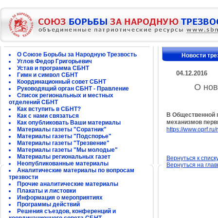
О Союзе Борьбы за Народную Трезвость
Новости тре
Углов Федор Григорьевич
Устав и программа СБНТ
04.12.2016
Гимн и символ СБНТ
Координационный совет СБНТ
О нов
Руководящий орган СБНТ - Правление
Список региональных и местных
отделений СБНТ
Как вступить в СБНТ?
В Общественной 
Как с нами связаться
механизмов перв
Как опубликовать Ваши материалы
Материалы газеты "Соратник"
https://www.oprf.ru
Материалы газеты "Подспорье"
Материалы газеты "Трезвение"
Материалы газеты "Мы молодые"
Материалы региональных газет
Вернуться к списк
Неопубликованные материалы
Вернуться на гла
Аналитические материалы по вопросам
трезвости
Прочие аналитические материалы
Плакаты и листовки
Информация о мероприятиях
Программы действий
Решения съездов, конференций и