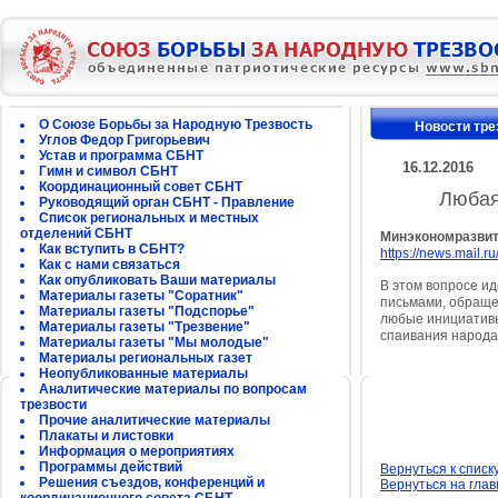
О Союзе Борьбы за Народную Трезвость
Новости тре
Углов Федор Григорьевич
Устав и программа СБНТ
16.12.2016
Гимн и символ СБНТ
Координационный совет СБНТ
Любая
Руководящий орган СБНТ - Правление
Список региональных и местных
отделений СБНТ
Минэкономразвит
Как вступить в СБНТ?
https://news.mail.
Как с нами связаться
Как опубликовать Ваши материалы
В этом вопросе и
Материалы газеты "Соратник"
письмами, обраще
Материалы газеты "Подспорье"
любые инициативы
Материалы газеты "Трезвение"
спаивания народа,
Материалы газеты "Мы молодые"
Материалы региональных газет
Неопубликованные материалы
Аналитические материалы по вопросам
трезвости
Прочие аналитические материалы
Плакаты и листовки
Информация о мероприятиях
Программы действий
Вернуться к списк
Решения съездов, конференций и
Вернуться на гла