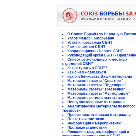
О Союзе Борьбы за Народную Трезво
Углов Федор Григорьевич
Устав и программа СБНТ
Гимн и символ СБНТ
Координационный совет СБНТ
Руководящий орган СБНТ - Правлени
Список региональных и местных
отделений СБНТ
Как вступить в СБНТ?
Как с нами связаться
Как опубликовать Ваши материалы
Материалы газеты "Соратник"
Материалы газеты "Подспорье"
Материалы газеты "Трезвение"
Материалы газеты "Мы молодые"
Материалы региональных газет
Неопубликованные материалы
Аналитические материалы по вопро
трезвости
Прочие аналитические материалы
Плакаты и листовки
Информация о мероприятиях
Программы действий
Решения съездов, конференций и