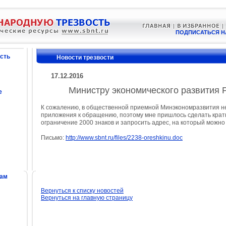
ПОДПИСАТЬСЯ Н
сть
Новости трезвости
17.12.2016
Министру экономического развития 
е
К сожалению, в общественной приемной Минэкономразвития н
приложения к обращению, поэтому мне пришлось сделать крат
ограничение 2000 знаков и запросить адрес, на который можно
Письмо:
http://www.sbnt.ru/files/2238-oreshkinu.doc
сам
Вернуться к списку новостей
Вернуться на главную страницу