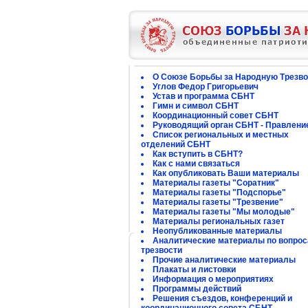
О Союзе Борьбы за Народную Трезво
Углов Федор Григорьевич
Устав и программа СБНТ
Гимн и символ СБНТ
Координационный совет СБНТ
Руководящий орган СБНТ - Правлени
Список региональных и местных
отделений СБНТ
Как вступить в СБНТ?
Как с нами связаться
Как опубликовать Ваши материалы
Материалы газеты "Соратник"
Материалы газеты "Подспорье"
Материалы газеты "Трезвение"
Материалы газеты "Мы молодые"
Материалы региональных газет
Неопубликованные материалы
Аналитические материалы по вопро
трезвости
Прочие аналитические материалы
Плакаты и листовки
Информация о мероприятиях
Программы действий
Решения съездов, конференций и