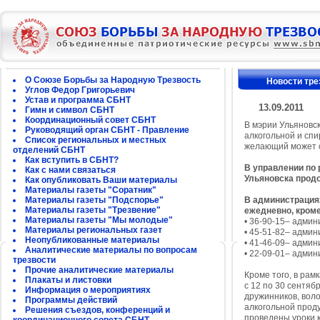
О Союзе Борьбы за Народную Трезвость
Новости тре
Углов Федор Григорьевич
Устав и программа СБНТ
13.09.2011
Гимн и символ СБНТ
Координационный совет СБНТ
В мэрии Ульяновс
Руководящий орган СБНТ - Правление
алкогольной и сп
Список региональных и местных
желающий может 
отделений СБНТ
Как вступить в СБНТ?
В управлении по
Как с нами связаться
Ульяновска продо
Как опубликовать Ваши материалы
Материалы газеты "Соратник"
Материалы газеты "Подспорье"
В администрациях 
Материалы газеты "Трезвение"
ежедневно, кром
Материалы газеты "Мы молодые"
• 36-90-15– адми
Материалы региональных газет
• 45-51-82– админ
Неопубликованные материалы
• 41-46-09– админ
Аналитические материалы по вопросам
• 22-09-01– админ
трезвости
Прочие аналитические материалы
Кроме того, в ра
Плакаты и листовки
с 12 по 30 сентяб
Информация о мероприятиях
дружинников, вол
Программы действий
алкогольной проду
Решения съездов, конференций и
проведены уроки 