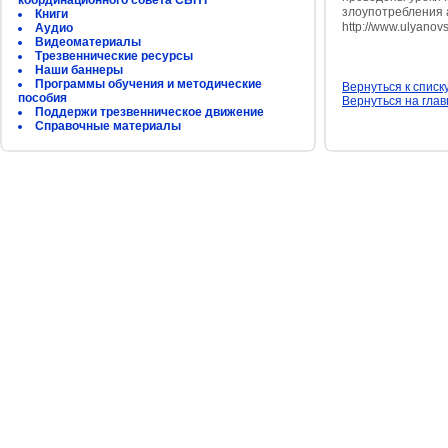
координационного совета СБНТ
злоупотребления 
Книги
http://www.ulyano
Аудио
Видеоматериалы
Трезвеннические ресурсы
Наши баннеры
Программы обучения и методические
Вернуться к списк
пособия
Вернуться на гла
Поддержи трезвенническое движение
Справочные материалы