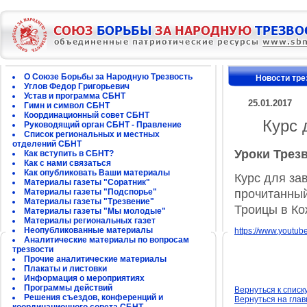
О Союзе Борьбы за Народную Трезвость
Новости тре
Углов Федор Григорьевич
Устав и программа СБНТ
25.01.2017
Гимн и символ СБНТ
Координационный совет СБНТ
Курс 
Руководящий орган СБНТ - Правление
Список региональных и местных
отделений СБНТ
Уроки Трез
Как вступить в СБНТ?
Как с нами связаться
Как опубликовать Ваши материалы
Курс для за
Материалы газеты "Соратник"
Материалы газеты "Подспорье"
прочитанны
Материалы газеты "Трезвение"
Троицы в Ко
Материалы газеты "Мы молодые"
Материалы региональных газет
Неопубликованные материалы
https://www.youtu
Аналитические материалы по вопросам
трезвости
Прочие аналитические материалы
Плакаты и листовки
Информация о мероприятиях
Программы действий
Вернуться к списк
Решения съездов, конференций и
Вернуться на гла