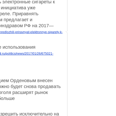
 электронные сигареты к
 инициатива уже
преле. Приравнять
м предлагает и
Минздравом РФ на 2017—
predlozhili-priravnyat-elektronnye-sigarety-k-
е использования
ti.ru/politics/news/2017/01/26/675021-
адием Орденовым внесен
ожно будет снова продавать
коголя расширят рынок
 больше
азрешить исключительно на