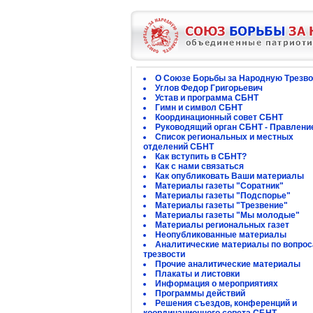
О Союзе Борьбы за Народную Трезво
Углов Федор Григорьевич
Устав и программа СБНТ
Гимн и символ СБНТ
Координационный совет СБНТ
Руководящий орган СБНТ - Правлени
Список региональных и местных
отделений СБНТ
Как вступить в СБНТ?
Как с нами связаться
Как опубликовать Ваши материалы
Материалы газеты "Соратник"
Материалы газеты "Подспорье"
Материалы газеты "Трезвение"
Материалы газеты "Мы молодые"
Материалы региональных газет
Неопубликованные материалы
Аналитические материалы по вопро
трезвости
Прочие аналитические материалы
Плакаты и листовки
Информация о мероприятиях
Программы действий
Решения съездов, конференций и