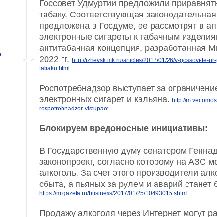
Госсовет Удмуртии предложили приравнять
табаку. Соответствующая законодательная
предложена в Госдуме, ее рассмотрят в а
электронные сигареты к табачным изделия
е
антитабачная концепция, разработанная 
е
2022 гг.
http://izhevsk.mk.ru/articles/2017/01/26/v-gossovete-ur-
tabaku.html
Роспотребнадзор выступает за ограничени
электронных сигарет и кальяна.
http://m.vedomos
rospotrebnadzor-vistupaet
Блокируем вредоносные инициативы:
В Государственную думу сенатором Генн
законопроект, согласно которому на АЗС м
алкоголь. За счет этого производители ал
сбыта, а пьяных за рулем и аварий станет
https://m.gazeta.ru/business/2017/01/25/10493015.shtml
Продажу алкоголя через Интернет могут р