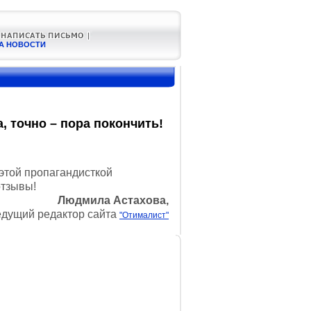
А НОВОСТИ
 точно – пора покончить!
этой пропагандисткой
отзывы!
Людмила Астахова,
едущий редактор сайта
"Отималист"