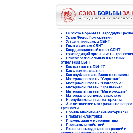
О Союзе Борьбы за Народную Трезво
Углов Федор Григорьевич
Устав и программа СБНТ
Гимн и символ СБНТ
Координационный совет СБНТ
Руководящий орган СБНТ - Правлени
Список региональных и местных
отделений СБНТ
Как вступить в СБНТ?
Как с нами связаться
Как опубликовать Ваши материалы
Материалы газеты "Соратник"
Материалы газеты "Подспорье"
Материалы газеты "Трезвение"
Материалы газеты "Мы молодые"
Материалы региональных газет
Неопубликованные материалы
Аналитические материалы по вопро
трезвости
Прочие аналитические материалы
Плакаты и листовки
Информация о мероприятиях
Программы действий
Решения съездов, конференций и