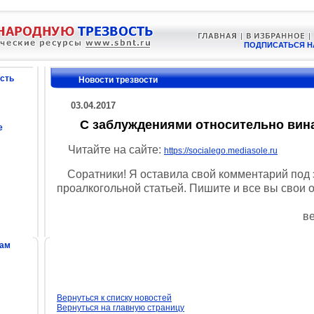
ПОДПИСАТЬСЯ Н
сть
Новости трезвости
03.04.2017
С заблуждениями относительно вина,
е
Читайте на сайте:
https://socialego.mediasole.ru
Соратники! Я оставила свой комментарий под 
проалкогольной статьей. Пишите и все вы свои 
в
сам
Вернуться к списку новостей
Вернуться на главную страницу