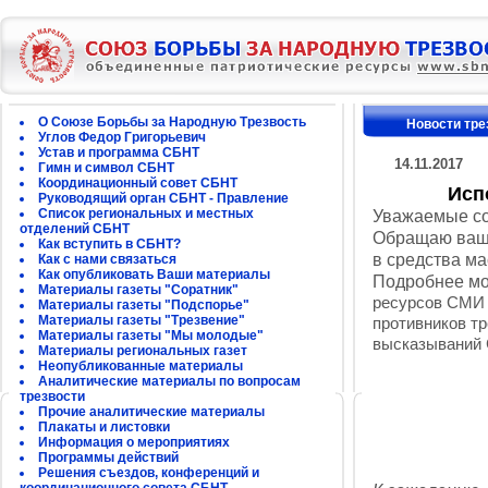
О Союзе Борьбы за Народную Трезвость
Новости тре
Углов Федор Григорьевич
Устав и программа СБНТ
14.11.2017
Гимн и символ СБНТ
Координационный совет СБНТ
Исп
Руководящий орган СБНТ - Правление
Список региональных и местных
Уважаемые со
отделений СБНТ
Обращаю ваше
Как вступить в СБНТ?
в средства м
Как с нами связаться
Как опубликовать Ваши материалы
Подробнее мо
Материалы газеты "Соратник"
ресурсов СМИ в
Материалы газеты "Подспорье"
Материалы газеты "Трезвение"
противников тр
Материалы газеты "Мы молодые"
высказываний С
Материалы региональных газет
Неопубликованные материалы
Аналитические материалы по вопросам
трезвости
Прочие аналитические материалы
Плакаты и листовки
Информация о мероприятиях
Программы действий
Решения съездов, конференций и