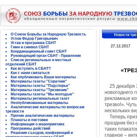
О Союзе Борьбы за Народную Трезвость
Новости тре
Углов Федор Григорьевич
Устав и программа СБНТ
27.12.2017
Гимн и символ СБНТ
Координационный совет СБНТ
Руководящий орган СБНТ - Правление
Список региональных и местных
отделений СБНТ
Как вступить в СБНТ?
«ТРЕ
Как с нами связаться
Как опубликовать Ваши материалы
Материалы газеты "Соратник"
Материалы газеты "Подспорье"
25 декабря 2
Материалы газеты "Трезвение"
новогоднего г
Материалы газеты "Мы молодые"
рекламные ко
Материалы региональных газет
Неопубликованные материалы
трезво!». Чут
Аналитические материалы по вопросам
нескольких в
трезвости
Прочие аналитические материалы
Теперь призы
Плакаты и листовки
праздник без 
Информация о мероприятиях
Программы действий
таких плакат
Решения съездов, конференций и
главное – инт