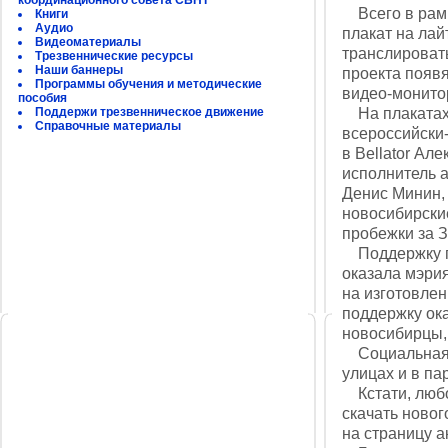
координационного совета СБНТ
Всего в рамка
Книги
Аудио
плакат на лайт
Видеоматериалы
транслировать
Трезвеннические ресурсы
Наши баннеры
проекта появя
Программы обучения и методические
видео-монито
пособия
Поддержи трезвенническое движение
На плакатах 
Справочные материалы
всероссийски
в Bellator А
исполнитель а
Денис Минин, 
новосибирские
пробежки за З
Поддержку пр
оказала мэрия
на изготовле
поддержку ока
новосибирцы, 
Социальная р
улицах и в па
Кстати, любо
скачать новог
на страницу 