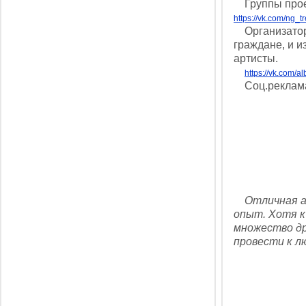
Группы проек
https://vk.com/ng_t
Организаторы
граждане, и и
артисты.
https://vk.com
Соц.реклама
Отличная акц
опыт. Хотя к
множество др
провести к лю