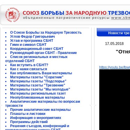
О Союзе Борьбы за Народную Трезвость
Новости тре
Углов Федор Григорьевич
Устав и программа СБНТ
17.05.2018
Гимн и символ СБНТ
Координационный совет СБНТ
"Отн
Руководящий орган СБНТ - Правление
Список региональных и местных
отделений СБНТ
Как вступить в СБНТ?
https://youtu.be/f
Как с нами связаться
Как опубликовать Ваши материалы
Материалы газеты "Соратник"
Материалы газеты "Подспорье"
Материалы газеты "Трезвение"
Материалы газеты "Мы молодые"
Материалы региональных газет
Неопубликованные материалы
Аналитические материалы по вопросам
трезвости
Прочие аналитические материалы
Плакаты и листовки
Информация о мероприятиях
Программы действий
Решения съездов, конференций и