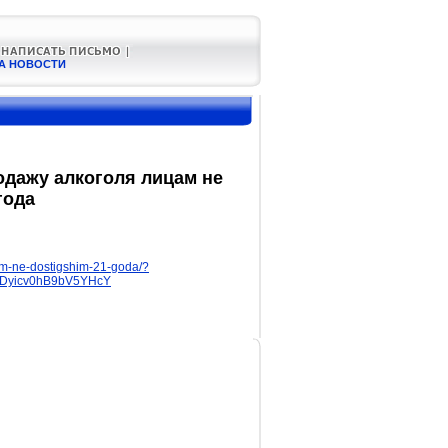
А НОВОСТИ
одажу алкоголя лицам не
года
tsam-ne-dostigshim-21-goda/?
Dyicv0hB9bV5YHcY