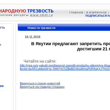
ПОДПИСАТЬСЯ Н
сть
Новости трезвости
18.11.2018
В Якутии предлагают запретить пр
е
достигшим 21 
Читайте на сайте:
http://ysia.ru/v-yakutii-predlagayut-zapretit-prodazhu-alkogolya-li
fbclid=IwAR1uMwnt4Ya-3W9762SZBkBD36sd8maFbR9aKXJTHzD
Вернуться к списку новостей
сам
Вернуться на главную страницу