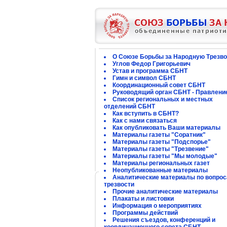
О Союзе Борьбы за Народную Трезво
Углов Федор Григорьевич
Устав и программа СБНТ
Гимн и символ СБНТ
Координационный совет СБНТ
Руководящий орган СБНТ - Правлени
Список региональных и местных
отделений СБНТ
Как вступить в СБНТ?
Как с нами связаться
Как опубликовать Ваши материалы
Материалы газеты "Соратник"
Материалы газеты "Подспорье"
Материалы газеты "Трезвение"
Материалы газеты "Мы молодые"
Материалы региональных газет
Неопубликованные материалы
Аналитические материалы по вопро
трезвости
Прочие аналитические материалы
Плакаты и листовки
Информация о мероприятиях
Программы действий
Решения съездов, конференций и