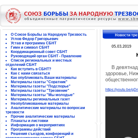
О Союзе Борьбы за Народную Трезвость
Новости тре
Углов Федор Григорьевич
Устав и программа СБНТ
05.03.2019
Гимн и символ СБНТ
Координационный совет СБНТ
Руководящий орган СБНТ - Правление
Список региональных и местных
отделений СБНТ
В девятнадца
Как вступить в СБНТ?
здоровье, Ниж
Как с нами связаться
Как опубликовать Ваши материалы
общественног
Материалы газеты "Соратник"
Материалы газеты "Подспорье"
https://youtu.be/
Материалы газеты "Трезвение"
Материалы газеты "Мы молодые"
Материалы региональных газет
Неопубликованные материалы
Аналитические материалы по вопросам
трезвости
Прочие аналитические материалы
Плакаты и листовки
Информация о мероприятиях
Программы действий
Решения съездов, конференций и