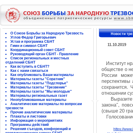
О Союзе Борьбы за Народную Трезвость
Новости тре
Углов Федор Григорьевич
Устав и программа СБНТ
11.10.2019
Гимн и символ СБНТ
Координационный совет СБНТ
Руководящий орган СБНТ - Правление
Список региональных и местных
отделений СБНТ
Институт нра
Как вступить в СБНТ?
обществе о н
Как с нами связаться
Как опубликовать Ваши материалы
России може
Материалы газеты "Соратник"
перспективы а
Материалы газеты "Подспорье"
сохранится. 
Материалы газеты "Трезвение"
Материалы газеты "Мы молодые"
отношении су
Материалы региональных газет
Выразите св
Неопубликованные материалы
Аналитические материалы по вопросам
закона", пов
трезвости
(свыше 20 гра
Прочие аналитические материалы
Плакаты и листовки
Голосование 
Информация о мероприятиях
Программы действий
Решения съездов, конференций и
https://www