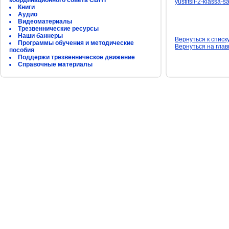
координационного совета СБНТ
yustitsii-2-klassa-
Книги
Аудио
Видеоматериалы
Трезвеннические ресурсы
Наши баннеры
Вернуться к списк
Программы обучения и методические
Вернуться на гла
пособия
Поддержи трезвенническое движение
Справочные материалы