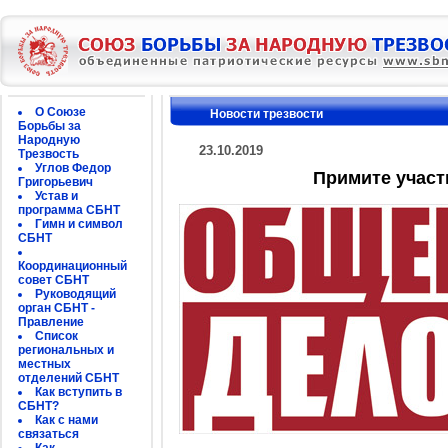
О Союзе
Новости трезвости
Борьбы за
Народную
23.10.2019
Трезвость
Углов Федор
Примите участ
Григорьевич
Устав и
программа СБНТ
Гимн и символ
СБНТ
Координационный
совет СБНТ
Руководящий
орган СБНТ -
Правление
Список
региональных и
местных
отделений СБНТ
Как вступить в
СБНТ?
Как с нами
связаться