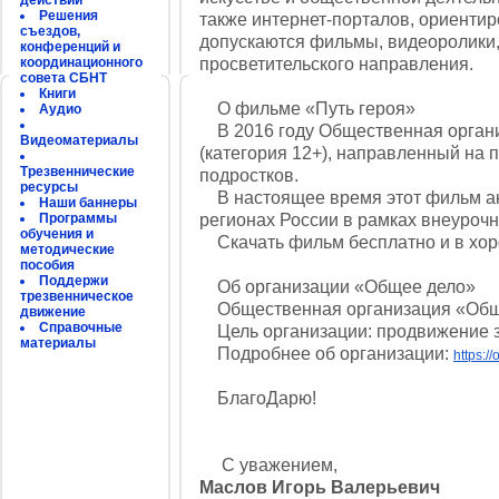
действий
Решения
также интернет-порталов, ориенти
съездов,
допускаются фильмы, видеоролики, 
конференций и
координационного
просветительского направления.
совета СБНТ
Книги
О фильме «Путь героя»
Аудио
В 2016 году Общественная органи
Видеоматериалы
(категория 12+), направленный на 
Трезвеннические
подростков.
ресурсы
В настоящее время этот фильм акт
Наши баннеры
Программы
регионах России в рамках внеурочн
обучения и
Скачать фильм бесплатно и в хор
методические
пособия
Поддержи
Об организации «Общее дело»
трезвенническое
Общественная организация «Общее
движение
Справочные
Цель организации: продвижение зд
материалы
Подробнее об организации:
https:/
БлагоДарю!
С уважением,
Маслов Игорь Валерьевич