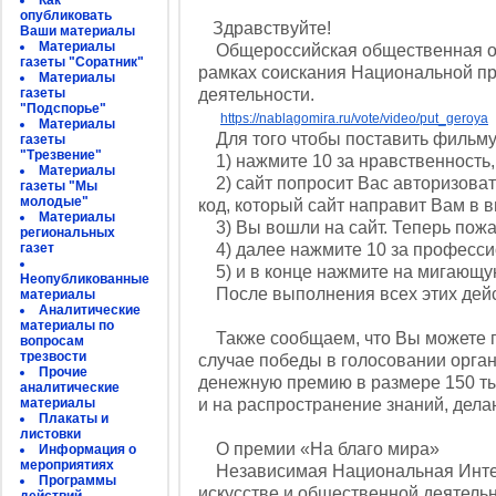
Как
опубликовать
Здравствуйте!
Ваши материалы
Материалы
Общероссийская общественная ор
газеты "Соратник"
рамках соискания Национальной п
Материалы
газеты
деятельности.
"Подспорье"
https://nablagomira.ru/vote/video/put_geroya
Материалы
Для того чтобы поставить фильму
газеты
"Трезвение"
1) нажмите 10 за нравственность,
Материалы
2) сайт попросит Вас авторизовать
газеты "Мы
молодые"
код, который сайт направит Вам в 
Материалы
3) Вы вошли на сайт. Теперь пожа
региональных
газет
4) далее нажмите 10 за професси
5) и в конце нажмите на мигающ
Неопубликованные
После выполнения всех этих дейст
материалы
Аналитические
материалы по
Также сообщаем, что Вы можете про
вопросам
трезвости
случае победы в голосовании орг
Прочие
денежную премию в размере 150 ты
аналитические
материалы
и на распространение знаний, дел
Плакаты и
листовки
О премии «На благо мира»
Информация о
мероприятиях
Независимая Национальная Интер
Программы
искусстве и общественной деятельн