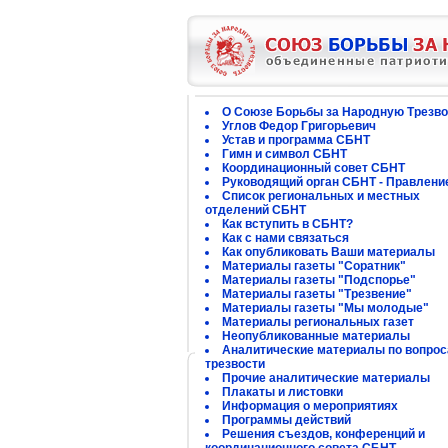
О Союзе Борьбы за Народную Трезво
Углов Федор Григорьевич
Устав и программа СБНТ
Гимн и символ СБНТ
Координационный совет СБНТ
Руководящий орган СБНТ - Правлени
Список региональных и местных
отделений СБНТ
Как вступить в СБНТ?
Как с нами связаться
Как опубликовать Ваши материалы
Материалы газеты "Соратник"
Материалы газеты "Подспорье"
Материалы газеты "Трезвение"
Материалы газеты "Мы молодые"
Материалы региональных газет
Неопубликованные материалы
Аналитические материалы по вопро
трезвости
Прочие аналитические материалы
Плакаты и листовки
Информация о мероприятиях
Программы действий
Решения съездов, конференций и