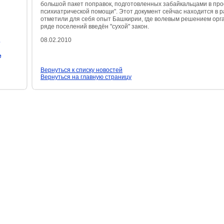
большой пакет поправок, подготовленных забайкальцами в про
психиатрической помощи". Этот документ сейчас находится в р
отметили для себя опыт Башкирии, где волевым решением орг
ряде поселений введён "сухой" закон.
08.02.2010
е
е
Вернуться к списку новостей
Вернуться на главную страницу