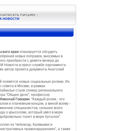
А НОВОСТИ
ского края
планируется обсудить
добрения новых поправок, вносимых в
 его приобрести с девяти вечера до
UM Новости в пресс-службе парламента
 же автор проекта документа Анатолий
й появятся новые социальные ролики. Их
совета в Москве, в рамках
байкалья стали спикер регионального
тра "Общее дело", профессор
Николай Говорин
. "Каждый ролик - это
алом и плачевным концом, а виной всему -
о мнению специалистов, сильнее всего
нда о крысолове, который увёл в море
добровольно тонет в море бутылок".
оллег из Чебоксар, Калмыкии и
инистративных правонарушениях", а также