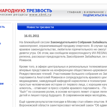
ПОДПИСАТЬСЯ Н
сть
Новости трезвости
16.01.2011
На ближайшей сессии
Законодательного Собрания Забайкаль
е
законопроект, ограничивающий продажу спиртного. В случае о
краевое законодательство, любители горячительного не смогут
девяти утра. Об этом, как сообщили корреспонденту ИА REGN
региона, рассказал председатель Заксобрания Забайкалья, он
Романов.
Кроме того, в эфире центральных и региональных телекомпани
впервые представили на конференции общественно-церковного 
Рождественских чтений. Участниками большого собрания из За
парламента Анатолий Романов и сопредседатель краевого цен
медакадемии, заведующий кафедрой наркологии и психиатрии
сам
простые человеческие истории от первого лица, с хорошим нач
алкоголь, - отмечают в пресс-службе краевого парламента. - П
"бьёт" по сознанию ролик, в основе которого лежит старая леге
детей и лишил город будущего. В современном мире молодёжь 
Ещё одним результатом поездки в Москву стал обмен опытом. К
Воронежской области заинтересовал читинский закон "Об адм