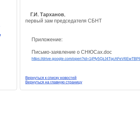
Г.И. Тарханов
,
первый зам председателя СБНТ
е
е
Приложение:
Письмо-заявление о СНЮСах.doc
https://drive.google.com/open?id=1jPfy5QzJ4TgcAFeV6EwT
Вернуться к списку новостей
Вернуться на главную страницу