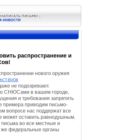
А НОВОСТИ
овить распространение и
ов!
спространении нового оружия
QWhCT-BVO8
аже не подозревают.
о СНЮСами в вашем городе,
ущения и требования запретить
е примера приводим письмо-
том вопросе нас поддержат все
 не может оставить равнодушным.
 письма во все местные и
те же федеральные органы