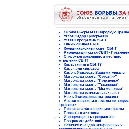
О Союзе Борьбы за Народную Трезво
Углов Федор Григорьевич
Устав и программа СБНТ
Гимн и символ СБНТ
Координационный совет СБНТ
Руководящий орган СБНТ - Правлени
Список региональных и местных
отделений СБНТ
Как вступить в СБНТ?
Как с нами связаться
Как опубликовать Ваши материалы
Материалы газеты "Соратник"
Материалы газеты "Подспорье"
Материалы газеты "Трезвение"
Материалы газеты "Мы молодые"
Материалы региональных газет
Неопубликованные материалы
Аналитические материалы по вопро
трезвости
Прочие аналитические материалы
Плакаты и листовки
Информация о мероприятиях
Программы действий
Решения съездов, конференций и