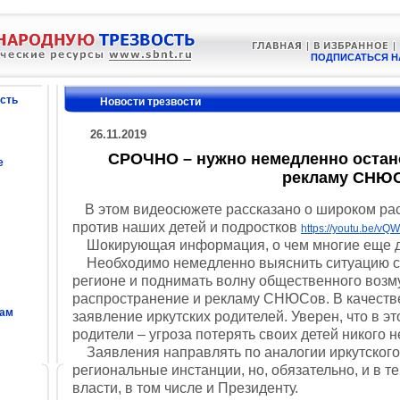
ПОДПИСАТЬСЯ Н
сть
Новости трезвости
26.11.2019
СРОЧНО – нужно немедленно остан
е
рекламу СНЮС
В этом видеосюжете рассказано о широком ра
против наших детей и подростков
https://youtu.be/v
Шокирующая информация, о чем многие еще д
Необходимо немедленно выяснить ситуацию с
регионе и поднимать волну общественного возм
распространение и рекламу СНЮСов. В качеств
сам
заявление иркутских родителей. Уверен, что в э
родители – угроза потерять своих детей никого
Заявления направлять по аналогии иркутского
региональные инстанции, но, обязательно, и в 
власти, в том числе и Президенту.