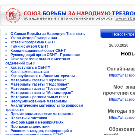
О Союзе Борьбы за Народную Трезвость
Новости тре
Углов Федор Григорьевич
Устав и программа СБНТ
26.03.2020
Гимн и символ СБНТ
Координационный совет СБНТ
Новы
Руководящий орган СБНТ - Правление
Список региональных и местных
отделений СБНТ
Как вступить в СБНТ?
Онлайн-мар
Как с нами связаться
https://whatisg
Как опубликовать Ваши материалы
Материалы газеты "Соратник"
Материалы газеты "Подспорье"
Моё знаком
Материалы газеты "Трезвение"
прочтения с
Материалы газеты "Мы молодые"
Материалы региональных газет
https://whatisg
Неопубликованные материалы
Аналитические материалы по вопросам
трезвости
Методы проп
Прочие аналитические материалы
https://whatisg
Плакаты и листовки
Информация о мероприятиях
Программы действий
Образовател
Решения съездов, конференций и