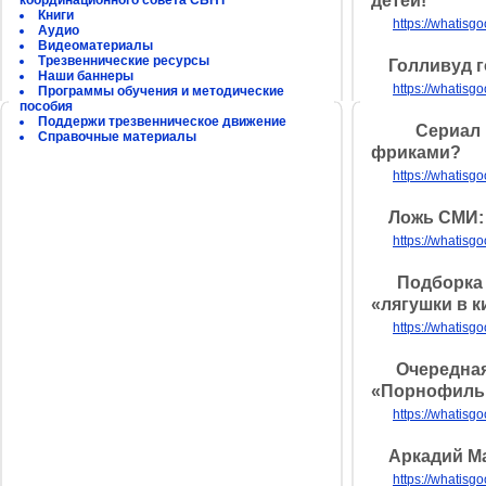
детей!
координационного совета СБНТ
Книги
https://whatisg
Аудио
Видеоматериалы
Трезвеннические ресурсы
Голливуд го
Наши баннеры
https://whatisg
Программы обучения и методические
пособия
Поддержи трезвенническое движение
Сериал «Те
Справочные материалы
фриками?
https://whatisgo
Ложь СМИ: Г
https://whatisgo
Подборка из
«лягушки в к
https://whatisg
Очередная п
«Порнофил
https://whatisg
Аркадий Мам
https://whatisg