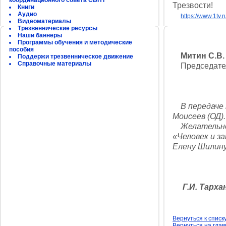
координационного совета СБНТ
Трезвости!
Книги
Аудио
https://www.1tv.r
Видеоматериалы
Трезвеннические ресурсы
Наши баннеры
Программы обучения и методические
пособия
Митин С.В
Поддержи трезвенническое движение
Справочные материалы
Председател
В передаче п
Моисеев (ОД).
Желательно 
«Человек и з
Елену Шилину
Г.И. Тарха
Вернуться к списк
Вернуться на гла