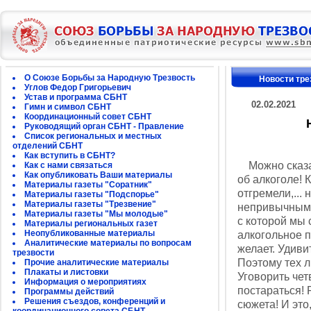
О Союзе Борьбы за Народную Трезвость
Новости тре
Углов Федор Григорьевич
Устав и программа СБНТ
02.02.2021
Гимн и символ СБНТ
Координационный совет СБНТ
Руководящий орган СБНТ - Правление
Список региональных и местных
отделений СБНТ
Как вступить в СБНТ?
Можно сказат
Как с нами связаться
Как опубликовать Ваши материалы
об алкоголе! 
Материалы газеты "Соратник"
отгремели,...
Материалы газеты "Подспорье"
Материалы газеты "Трезвение"
непривычным у
Материалы газеты "Мы молодые"
с которой мы 
Материалы региональных газет
Неопубликованные материалы
алкогольное п
Аналитические материалы по вопросам
желает. Удиви
трезвости
Поэтому тех л
Прочие аналитические материалы
Плакаты и листовки
Уговорить чет
Информация о мероприятиях
постараться! 
Программы действий
Решения съездов, конференций и
сюжета! И это