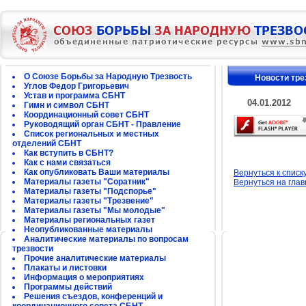
О Союзе Борьбы за Народную Трезвость
Новости тре
Углов Федор Григорьевич
Устав и программа СБНТ
04.01.2012
Гимн и символ СБНТ
Координационный совет СБНТ
Руководящий орган СБНТ - Правление
Список региональных и местных
отделений СБНТ
Как вступить в СБНТ?
Как с нами связаться
Как опубликовать Ваши материалы
Вернуться к списк
Материалы газеты "Соратник"
Вернуться на гла
Материалы газеты "Подспорье"
Материалы газеты "Трезвение"
Материалы газеты "Мы молодые"
Материалы региональных газет
Неопубликованные материалы
Аналитические материалы по вопросам
трезвости
Прочие аналитические материалы
Плакаты и листовки
Информация о мероприятиях
Программы действий
Решения съездов, конференций и